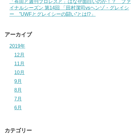
「有田と週刊プロレスと」はなぜ面白いのか！？ ファ
イナルシーズン 第14回 「田村潔司vsヘンゾ・グレイシ
ー ”UWFとグレイシーの闘い”とは!?」
アーカイブ
2019年
12月
11月
10月
9月
8月
7月
6月
カテゴリー