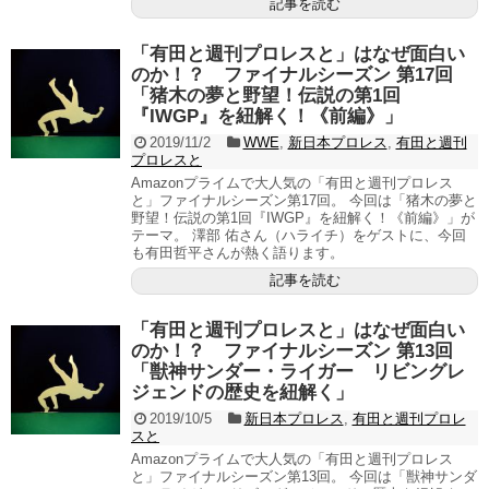
記事を読む
「有田と週刊プロレスと」はなぜ面白い
のか！？ ファイナルシーズン 第17回
「猪木の夢と野望！伝説の第1回
『IWGP』を紐解く！《前編》」
2019/11/2
WWE
,
新日本プロレス
,
有田と週刊
プロレスと
Amazonプライムで大人気の「有田と週刊プロレス
と」ファイナルシーズン第17回。 今回は「猪木の夢と
野望！伝説の第1回『IWGP』を紐解く！《前編》」が
テーマ。 澤部 佑さん（ハライチ）をゲストに、今回
も有田哲平さんが熱く語ります。
記事を読む
「有田と週刊プロレスと」はなぜ面白い
のか！？ ファイナルシーズン 第13回
「獣神サンダー・ライガー リビングレ
ジェンドの歴史を紐解く」
2019/10/5
新日本プロレス
,
有田と週刊プロレ
スと
Amazonプライムで大人気の「有田と週刊プロレス
と」ファイナルシーズン第13回。 今回は「獣神サンダ