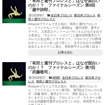
「有田と週刊プロレスと」はなぜ面白い
のか！？ ファイナルシーズン 第9回
「越中詩郎」
2019/9/7
全日本プロレス
,
新日本プロレス
,
有
田と週刊プロレスと
Amazonプライムで大人気の「有田と週刊プロレス
と」ファイナルシーズン第9回は「越中詩郎」選手が
テーマ。 人気芸人ケンドーコバヤシさんのものまねで
も有名な、”サムライ・シロー”こと越中詩郎選手のプ
ロレス人生は実にドラマチック。プロレスとプロ野球
のオリックスにめっぽう詳しい、ますだおかだの岡田
圭右さんをゲストに迎え、有田哲平さんが熱く語る！
記事を読む
「有田と週刊プロレスと」はなぜ面白い
のか！？ ファイナルシーズン 第7回
「武藤敬司」
2019/8/27
WWE
,
全日本プロレス
,
新日本プロ
レス
,
有田と週刊プロレスと
Amazonプライムで大人気の「有田と週刊プロレス
と」ファイナルシーズン第7回。 第7回はプロレスの天
才「武藤 敬司」選手がテーマ。澤部 佑さん（ハライ
チ）をゲストに迎え、プロレスリング・マスターと称
される武藤敬司選手がなぜすごいのか、有田哲平さん