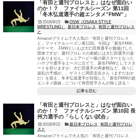
「有田と週刊プロレスと」はなぜ面白い
のか！？ ファイナルシーズン 第11回
「冬木弘道選手の超エンタメ”FMW”」
2019/9/23
OSW（OSAKA STYLE
WRESTLING）
,
新日本プロレス
,
有田と週刊プロレス
と
Amazonプライムで大人気の「有田と週刊プロレス
と」ファイナルシーズン第11回。今回は「新生FMW」
がテーマ。 FMWといえば大仁田厚選手が旗揚げした
団体ですが、週刊プロレスの表紙には大仁田選手の姿
がありません。ジュニアヘビー級の新スターとなった
ハヤブサ選手をエースに立てて、新生FMWとしてスタ
ートを切りますが、大仁田選手の再参戦など、徐々に
波乱の予感が。。ゲストに岡田圭右さん（ますだおか
だ）を迎え、冬木弘道選手が目指した「新生FMWの超
エンタメ路線」について有田哲平さんが熱く語る！
記事を読む
「有田と週刊プロレスと」はなぜ面白い
のか！？ ファイナルシーズン 第10回 長
州力選手の「らしくない試合」
2019/9/15
新日本プロレス
,
有田と週刊プロレ
スと
Amazonプライムで大人気の「有田と週刊プロレス