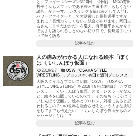
と」ファイナルシーズン第10回。 今回は、MCの有田
哲平さんも大ファンである長州力選手の「らしくない
試合」がテーマ。 レスリング五輪代表として入門し、
パワーファイターとして大活躍した長州選手ですが、
まれに「長州力らしくない」試合があります。岡田圭
右さん（ますだおかだ）を迎え、有田哲平さんが今ま
であまり語られることのない切り口で、長州選手につ
いて熱く語る！
記事を読む
人の痛みがわかる人になれる絵本「ぼく
は くいしんぼう仮面」
2019/9/7
OSW（OSAKA STYLE
WRESTLING）
,
プロレス本
,
有田と週刊プロレスと
大阪スタイルなプロレス団体「OSW」（OSAKA
STYLE WRESTLING）を2019年9月に旗揚げしたプロ
レスラー、くいしんぼう仮面。スターレスラーがなん
と、絵本を出版しているのです。その名も「ぼくは く
いしんぼう仮面」。絵本とプロレス、対極にあると思
われるこの２つの世界を融合させるという大きな挑戦
をしてまでも伝えたい、「くいしんぼう仮面からのメ
ッセージ」とは！？
記事を読む