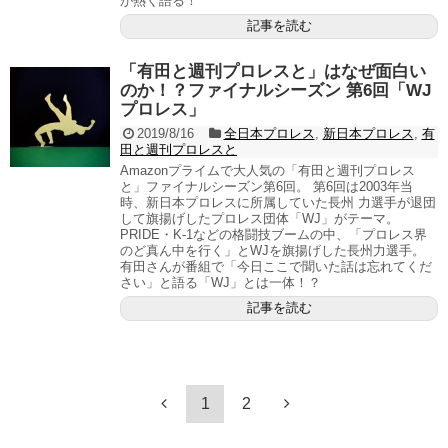
が熱く語る！
記事を読む
「有田と週刊プロレスと」はなぜ面白い
のか！？ファイナルシーズン 第6回「WJ
プロレス」
2019/8/16
全日本プロレス
,
新日本プロレス
,
有
田と週刊プロレスと
Amazonプライムで大人気の「有田と週刊プロレス
と」ファイナルシーズン第6回。 第6回は2003年当
時、新日本プロレスに所属していた長州 力選手が退団
して旗揚げしたプロレス団体「WJ」がテーマ。
PRIDE・K-1などの格闘技ブームの中、「プロレス界
のど真ん中を行く」とWJを旗揚げした長州力選手。
有田さんが番組で「今日ここで聞いた話は忘れてくだ
さい」と語る「WJ」とは一体！？
記事を読む
1
2