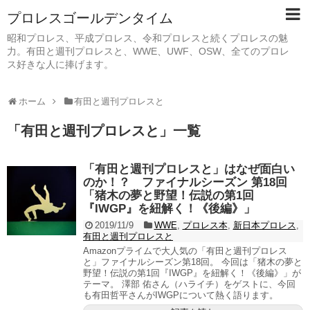
プロレスゴールデンタイム
昭和プロレス、平成プロレス、令和プロレスと続くプロレスの魅
力。有田と週刊プロレスと、WWE、UWF、OSW、全てのプロレ
ス好きな人に捧げます。
ホーム
有田と週刊プロレスと
「
有田と週刊プロレスと
」
一覧
「有田と週刊プロレスと」はなぜ面白い
のか！？ ファイナルシーズン 第18回
「猪木の夢と野望！伝説の第1回
『IWGP』を紐解く！《後編》」
2019/11/9
WWE
,
プロレス本
,
新日本プロレス
,
有田と週刊プロレスと
Amazonプライムで大人気の「有田と週刊プロレス
と」ファイナルシーズン第18回。 今回は「猪木の夢と
野望！伝説の第1回『IWGP』を紐解く！《後編》」が
テーマ。 澤部 佑さん（ハライチ）をゲストに、今回
も有田哲平さんがIWGPについて熱く語ります。