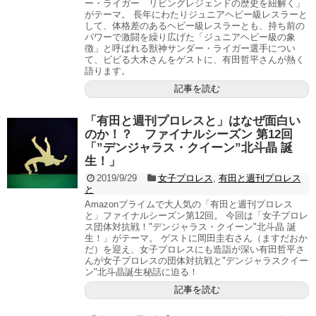
ー・ライガー リビングレジェンドの歴史を紐解く」
がテーマ。 長年にわたりジュニアヘビー級レスラーと
して、体格差のあるヘビー級レスラーとも、持ち前の
パワーで激闘を繰り広げた「ジュニアヘビー級の象
徴」と呼ばれる獣神サンダー・ライガー選手につい
て、ビビる大木さんをゲストに、有田哲平さんが熱く
語ります。
記事を読む
「有田と週刊プロレスと」はなぜ面白い
のか！？ ファイナルシーズン 第12回
「”デンジャラス・クイーン”北斗晶 誕
生！」
2019/9/29
女子プロレス
,
有田と週刊プロレス
と
Amazonプライムで大人気の「有田と週刊プロレス
と」ファイナルシーズン第12回。 今回は「女子プロレ
ス団体対抗戦！"デンジャラス・クイーン"北斗晶 誕
生！」がテーマ。 ゲストに岡田圭右さん（ますだおか
だ）を迎え、女子プロレスにも造詣が深い有田哲平さ
んが女子プロレスの団体対抗戦と"デンジャラスクイー
ン"北斗晶誕生秘話に迫る！
記事を読む