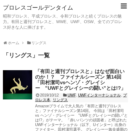
プロレスゴールデンタイム
昭和プロレス、平成プロレス、令和プロレスと続くプロレスの魅
力。有田と週刊プロレスと、WWE、UWF、OSW、全てのプロレ
ス好きな人に捧げます。
ホーム
リングス
「
リングス
」
一覧
「有田と週刊プロレスと」はなぜ面白い
のか！？ ファイナルシーズン 第14回
「田村潔司vsヘンゾ・グレイシ
ー ”UWFとグレイシーの闘い”とは!?」
2019/10/12
UWF
,
UWFインターナショナル
,
プ
ロレス本
,
リングス
Amazonプライムで大人気の「有田と週刊プロレス
と」ファイナルシーズン第14回。 今回は「田村潔司
vs ヘンゾ・グレイシー "UWFとグレイシーの闘い"と
は!?」がテーマ。 「赤いパンツの頑固者」と呼ばれた
UWFインターナショナル（以下、Uインター）出身の
ファイター、田村潔司選手。 グレイシー一族全盛期の