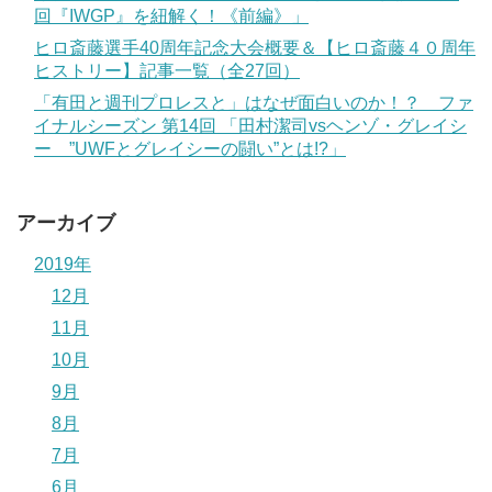
回『IWGP』を紐解く！《前編》」
ヒロ斎藤選手40周年記念大会概要＆【ヒロ斎藤４０周年
ヒストリー】記事一覧（全27回）
「有田と週刊プロレスと」はなぜ面白いのか！？ ファ
イナルシーズン 第14回 「田村潔司vsヘンゾ・グレイシ
ー ”UWFとグレイシーの闘い”とは!?」
アーカイブ
2019年
12月
11月
10月
9月
8月
7月
6月