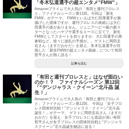
「冬木弘道選手の超エンタメ”FMW”」
Amazonプライムで大人気の「有田と週刊プロレス
と」ファイナルシーズン第11回。今回は「新生
FMW」がテーマ。 FMWといえば大仁田厚選手が旗
揚げした団体ですが、週刊プロレスの表紙には大仁
田選手の姿がありません。ジュニアヘビー級の新ス
ターとなったハヤブサ選手をエースに立てて、新生
FMWとしてスタートを切りますが、大仁田選手の再
参戦など、徐々に波乱の予感が。。ゲストに岡田圭
右さん（ますだおかだ）を迎え、冬木弘道選手が目
指した「新生FMWの超エンタメ路線」について有田
哲平さんが熱く語る！
記事を読む
「有田と週刊プロレスと」はなぜ面白い
のか！？ ファイナルシーズン 第12回
「”デンジャラス・クイーン”北斗晶 誕
生！」
Amazonプライムで大人気の「有田と週刊プロレス
と」ファイナルシーズン第12回。 今回は「女子プロ
レス団体対抗戦！"デンジャラス・クイーン"北斗晶
誕生！」がテーマ。 ゲストに岡田圭右さん（ますだ
おかだ）を迎え、女子プロレスにも造詣が深い有田
哲平さんが女子プロレスの団体対抗戦と"デンジャラ
スクイーン"北斗晶誕生秘話に迫る！