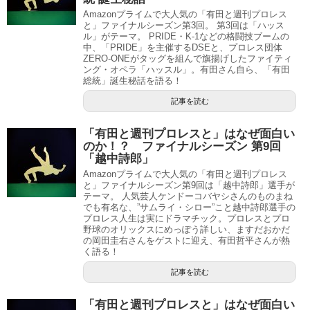
Amazonプライムで大人気の「有田と週刊プロレス
と」ファイナルシーズン第3回。 第3回は「ハッス
ル」がテーマ。 PRIDE・K-1などの格闘技ブームの
中、「PRIDE」を主催するDSEと、プロレス団体
ZERO-ONEがタッグを組んで旗揚げしたファイティ
ング・オペラ「ハッスル」。有田さん自ら、「有田
総統」誕生秘話を語る！
記事を読む
「有田と週刊プロレスと」はなぜ面白い
のか！？ ファイナルシーズン 第9回
「越中詩郎」
Amazonプライムで大人気の「有田と週刊プロレス
と」ファイナルシーズン第9回は「越中詩郎」選手が
テーマ。 人気芸人ケンドーコバヤシさんのものまね
でも有名な、”サムライ・シロー”こと越中詩郎選手の
プロレス人生は実にドラマチック。プロレスとプロ
野球のオリックスにめっぽう詳しい、ますだおかだ
の岡田圭右さんをゲストに迎え、有田哲平さんが熱
く語る！
記事を読む
「有田と週刊プロレスと」はなぜ面白い