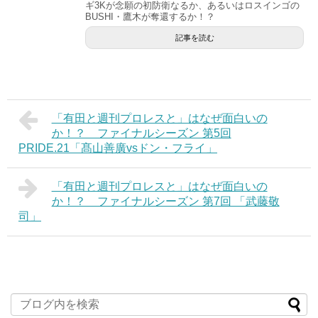
ギ3Kが念願の初防衛なるか、あるいはロスインゴの
BUSHI・鷹木が奪還するか！？
記事を読む
「有田と週刊プロレスと」はなぜ面白いの
か！？ ファイナルシーズン 第5回
PRIDE.21「髙山善廣vsドン・フライ」
「有田と週刊プロレスと」はなぜ面白いの
か！？ ファイナルシーズン 第7回 「武藤敬
司」