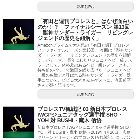
記事を読む
「有田と週刊プロレスと」はなぜ面白い
のか！？ ファイナルシーズン 第13回
「獣神サンダー・ライガー リビングレ
ジェンドの歴史を紐解く」
Amazonプライムで大人気の「有田と週刊プロレス
と」ファイナルシーズン第13回。 今回は「獣神サン
ダー・ライガー リビングレジェンドの歴史を紐解
く」がテーマ。 長年にわたりジュニアヘビー級レス
ラーとして、体格差のあるヘビー級レスラーとも、
持ち前のパワーで激闘を繰り広げた「ジュニアヘビ
ー級の象徴」と呼ばれる獣神サンダー・ライガー選
手について、ビビる大木さんをゲストに、有田哲平
さんが熱く語ります。
記事を読む
プロレスTV観戦記 03 新日本プロレス
IWGPジュニアタッグ選手権 SHO・
YOH 対 BUSHI・鷹木 信悟
新日本プロレス IWGPジュニアタッグ選手権 SHO・
YOH 対 BUSHI・鷹木 信悟（2019年4月26日、広島
グリーンアリーナ）のプロレスTV観戦記。ロッポン