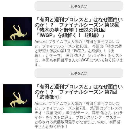
記事を読む
「有田と週刊プロレスと」はなぜ面白い
のか！？ ファイナルシーズン 第18回
「猪木の夢と野望！伝説の第1回
『IWGP』を紐解く！《後編》」
Amazonプライムで大人気の「有田と週刊プロレス
と」ファイナルシーズン第18回。 今回は「猪木の夢
と野望！伝説の第1回『IWGP』を紐解く！《後
編》」がテーマ。 澤部 佑さん（ハライチ）をゲスト
に、今回も有田哲平さんがIWGPについて熱く語りま
す。
記事を読む
「有田と週刊プロレスと」はなぜ面白い
のか！？ ファイナルシーズン 第7回
「武藤敬司」
Amazonプライムで大人気の「有田と週刊プロレス
と」ファイナルシーズン第7回。 第7回はプロレスの
天才「武藤 敬司」選手がテーマ。澤部 佑さん（ハラ
イチ）をゲストに迎え、プロレスリング・マスター
と称される武藤敬司選手がなぜすごいのか、有田哲
平さんが熱く語る！