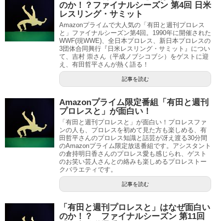
のか！？ファイナルシーズン 第4回 日米
レスリング・サミット
Amazonプライムで大人気の「有田と週刊プロレス
と」ファイナルシーズン第4回。1990年に開催された
WWF(現WWE)、全日本プロレス、新日本プロレスの
3団体合同興行『日米レスリング・サミット』につい
て、吉村 崇さん（平成ノブシコブシ）をゲストに迎
え、有田哲平さんが熱く語る！
記事を読む
Amazonプライム限定番組「有田と週刊
プロレスと」が面白い！
「有田と週刊プロレスと」が面白い！プロレスファ
ンの人も、プロレスを初めて見た方も楽しめる、有
田哲平さんのプロレス知識と話芸が冴え渡る30分間
のAmazonプライム限定放送番組です。アシスタント
の倉持明日香さんのプロレス愛も感じられ、ゲスト
のお笑い芸人さんとの絡みも楽しめるプロレストー
クバラエティです。
記事を読む
「有田と週刊プロレスと」はなぜ面白い
のか！？ ファイナルシーズン 第11回