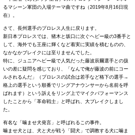
るマシーン軍団の入場テーマ曲ですね（2019年8月16日現
在）。
さて、長州選手のプロレス人生に戻ります。
新日本プロレスでは、猪木と坂口に次ぐヘビー級の3番手と
して、海外でも王座に輝くなど着実に実績を積むものの、
なかなかブレイクには至りませんでした。
特に、ジュニアヘビー級で人気だった藤波辰爾選手との扱
いの差に疑問を感じており、「なんで俺が藤波の前にコー
ルされるんだ」（プロレスの試合は若手など格下の選手→
格上の選手という順番でリングアナウンサーから名前を呼
ばれます）という訴えをリング上でマイクパフォーマンス
したことから「革命戦士」と呼ばれ、大ブレイクしまし
た。
有名な「噛ませ犬発言」と呼ばれるこの事件。
噛ませ犬とは、犬と犬が戦う「闘犬」で調教する犬に噛ま