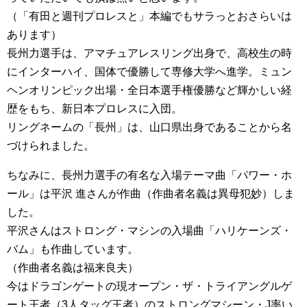
（「有田と週刊プロレスと」本編でもサラっとおさらいは
あります）
長州力選手は、アマチュアレスリング出身で、高校生の時
にインターハイ、国体で優勝して専修大学へ進学。ミュン
ヘンオリンピック出場・全日本選手権優勝など輝かしい経
歴をもち、新日本プロレスに入団。
リングネームの「長州」は、山口県出身であることから名
づけられました。
ちなみに、長州力選手の有名な入場テーマ曲「パワー・ホ
ール」は平沢 進さんが作曲（作曲者名義は異母犯妙）しま
した。
平沢さんはストロング・マシンの入場曲「ハリケーンズ・
バム」も作曲しています。
（作曲者名義は福来良夫）
今はドラゴンゲートの現オープン・ザ・トライアングルゲ
ート王者（3人タッグ王者）のストロングマシーン・J率い