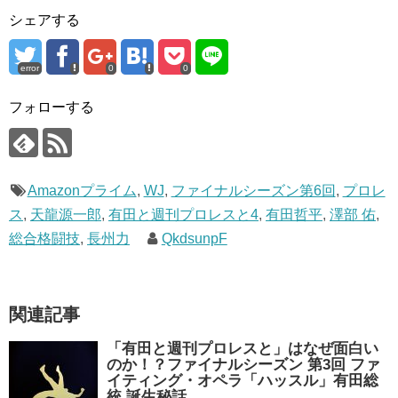
シェアする
error
0
0
フォローする
Amazonプライム
,
WJ
,
ファイナルシーズン第6回
,
プロレ
ス
,
天龍源一郎
,
有田と週刊プロレスと4
,
有田哲平
,
澤部 佑
,
総合格闘技
,
長州力
QkdsunpF
関連記事
「有田と週刊プロレスと」はなぜ面白い
のか！？ファイナルシーズン 第3回 ファ
イティング・オペラ「ハッスル」有田総
統 誕生秘話