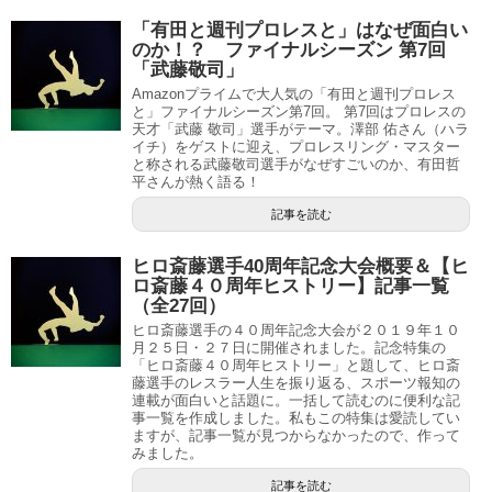
「有田と週刊プロレスと」はなぜ面白い
のか！？ ファイナルシーズン 第7回
「武藤敬司」
Amazonプライムで大人気の「有田と週刊プロレス
と」ファイナルシーズン第7回。 第7回はプロレスの
天才「武藤 敬司」選手がテーマ。澤部 佑さん（ハラ
イチ）をゲストに迎え、プロレスリング・マスター
と称される武藤敬司選手がなぜすごいのか、有田哲
平さんが熱く語る！
記事を読む
ヒロ斎藤選手40周年記念大会概要＆【ヒ
ロ斎藤４０周年ヒストリー】記事一覧
（全27回）
ヒロ斎藤選手の４０周年記念大会が２０１９年１０
月２５日・２７日に開催されました。記念特集の
「ヒロ斎藤４０周年ヒストリー」と題して、ヒロ斎
藤選手のレスラー人生を振り返る、スポーツ報知の
連載が面白いと話題に。一括して読むのに便利な記
事一覧を作成しました。私もこの特集は愛読してい
ますが、記事一覧が見つからなかったので、作って
みました。
記事を読む