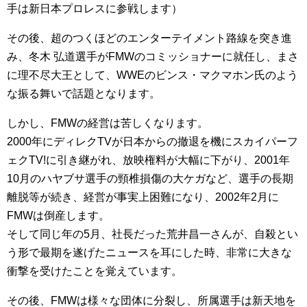
手は新日本プロレスに参戦します）
その後、超のつくほどのエンターテイメント路線を突き進
み、冬木 弘道選手がFMWのコミッショナーに就任し、まさ
に理不尽大王として、WWEのビンス・マクマホン氏のよう
な振る舞いで話題となります。
しかし、FMWの経営は苦しくなります。
2000年にディレクTVが日本からの撤退を機にスカイパーフ
ェクTV!に引き継がれ、放映権料が大幅に下がり、2001年
10月のハヤブサ選手の頸椎損傷の大ケガなど、選手の長期
離脱等が続き、経営が事実上困難になり、2002年2月に
FMWは倒産します。
そして同じ年の5月、社長だった荒井昌一さんが、自殺とい
う形で最期を遂げたニュースを耳にした時、非常に大きな
衝撃を受けたことを覚えています。
その後、FMWは様々な団体に分裂し、所属選手は新天地を