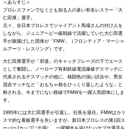
＜あらすじ＞
プロレスファンでなくとも知る人の多い有名レスラー「大
仁田厚」選手。
元々、全日本プロレスでジャイアント馬場さんの付け人を
しながら、ジュニアヘビー級戦線で活躍していた大仁田選
手が旗揚げした団体が「FMW」（フロンティア・マーシャ
ルアーツ・レスリング）です。
大仁田厚選手が「邪道」のキャッチフレーズの下でエース
として奮闘し、ノーロープ有刺鉄線電流爆破デスマッチに
代表されるデスマッチの他に、格闘色の強い試合や、男女
混合マッチなど「おもちゃ箱をひっくり返したような」と
称される、今までにない路線でFMWを一躍人気団体にしま
す。
1995年には大仁田選手が引退し、社長を退任。FMWはカリ
スマ的な看板選手を失いますが、新日本プロレスの第1回ス
ーパーJカップに出場し、一躍脚光を浴びたハヤブサ選手を