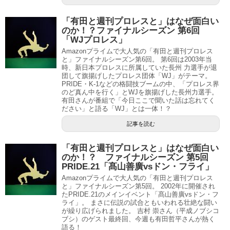
「有田と週刊プロレスと」はなぜ面白い
のか！？ファイナルシーズン 第6回
「WJプロレス」
Amazonプライムで大人気の「有田と週刊プロレス
と」ファイナルシーズン第6回。 第6回は2003年当
時、新日本プロレスに所属していた長州 力選手が退
団して旗揚げしたプロレス団体「WJ」がテーマ。
PRIDE・K-1などの格闘技ブームの中、「プロレス界
のど真ん中を行く」とWJを旗揚げした長州力選手。
有田さんが番組で「今日ここで聞いた話は忘れてく
ださい」と語る「WJ」とは一体！？
記事を読む
「有田と週刊プロレスと」はなぜ面白い
のか！？ ファイナルシーズン 第5回
PRIDE.21「髙山善廣vsドン・フライ」
Amazonプライムで大人気の「有田と週刊プロレス
と」ファイナルシーズン第5回。 2002年に開催され
たPRIDE.21のメインイベント「髙山善廣vsドン・フ
ライ」。 まさに伝説の試合ともいわれる壮絶な闘い
が繰り広げられました。 吉村 崇さん（平成ノブシコ
ブシ）のゲスト最終回、今週も有田哲平さんが熱く
語る！