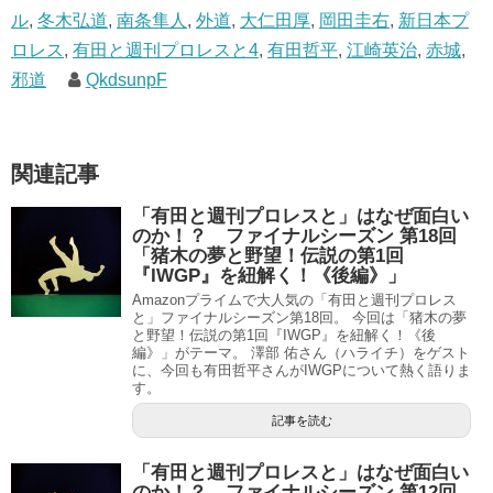
ル
,
冬木弘道
,
南条隼人
,
外道
,
大仁田厚
,
岡田圭右
,
新日本プ
ロレス
,
有田と週刊プロレスと4
,
有田哲平
,
江崎英治
,
赤城
,
邪道
QkdsunpF
関連記事
「有田と週刊プロレスと」はなぜ面白い
のか！？ ファイナルシーズン 第18回
「猪木の夢と野望！伝説の第1回
『IWGP』を紐解く！《後編》」
Amazonプライムで大人気の「有田と週刊プロレス
と」ファイナルシーズン第18回。 今回は「猪木の夢
と野望！伝説の第1回『IWGP』を紐解く！《後
編》」がテーマ。 澤部 佑さん（ハライチ）をゲスト
に、今回も有田哲平さんがIWGPについて熱く語りま
す。
記事を読む
「有田と週刊プロレスと」はなぜ面白い
のか！？ ファイナルシーズン 第12回