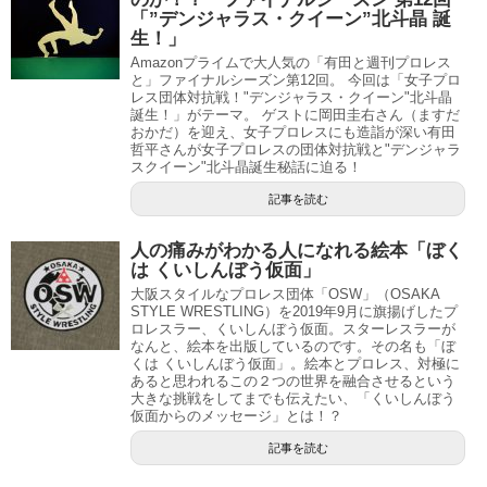
「”デンジャラス・クイーン”北斗晶 誕
生！」
Amazonプライムで大人気の「有田と週刊プロレス
と」ファイナルシーズン第12回。 今回は「女子プロ
レス団体対抗戦！"デンジャラス・クイーン"北斗晶
誕生！」がテーマ。 ゲストに岡田圭右さん（ますだ
おかだ）を迎え、女子プロレスにも造詣が深い有田
哲平さんが女子プロレスの団体対抗戦と"デンジャラ
スクイーン"北斗晶誕生秘話に迫る！
記事を読む
人の痛みがわかる人になれる絵本「ぼく
は くいしんぼう仮面」
大阪スタイルなプロレス団体「OSW」（OSAKA
STYLE WRESTLING）を2019年9月に旗揚げしたプ
ロレスラー、くいしんぼう仮面。スターレスラーが
なんと、絵本を出版しているのです。その名も「ぼ
くは くいしんぼう仮面」。絵本とプロレス、対極に
あると思われるこの２つの世界を融合させるという
大きな挑戦をしてまでも伝えたい、「くいしんぼう
仮面からのメッセージ」とは！？
記事を読む