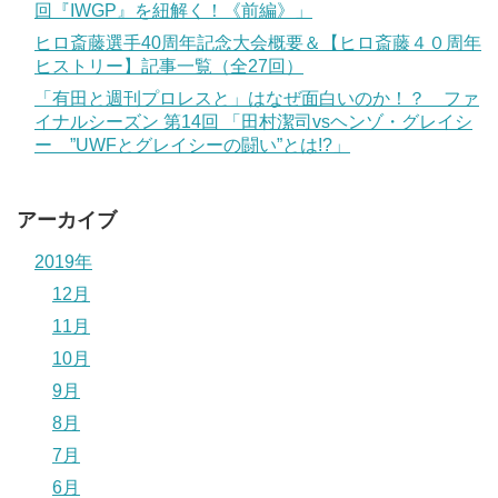
回『IWGP』を紐解く！《前編》」
ヒロ斎藤選手40周年記念大会概要＆【ヒロ斎藤４０周年
ヒストリー】記事一覧（全27回）
「有田と週刊プロレスと」はなぜ面白いのか！？ ファ
イナルシーズン 第14回 「田村潔司vsヘンゾ・グレイシ
ー ”UWFとグレイシーの闘い”とは!?」
アーカイブ
2019年
12月
11月
10月
9月
8月
7月
6月