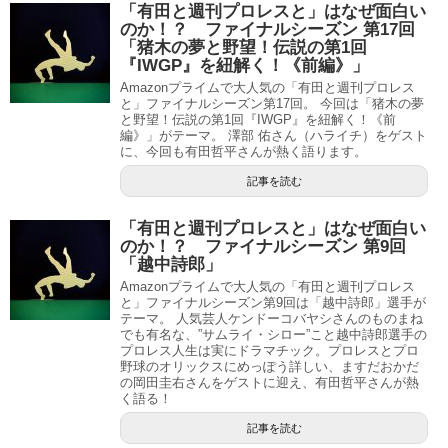
「有田と週刊プロレスと」はなぜ面白い
のか！？ ファイナルシーズン 第17回
「猪木の夢と野望！伝説の第1回
『IWGP』を紐解く！《前編》」
Amazonプライムで大人気の「有田と週刊プロレス
と」ファイナルシーズン第17回。 今回は「猪木の夢
と野望！伝説の第1回『IWGP』を紐解く！《前
編》」がテーマ。 澤部 佑さん（ハライチ）をゲスト
に、今回も有田哲平さんが熱く語ります。
記事を読む
「有田と週刊プロレスと」はなぜ面白い
のか！？ ファイナルシーズン 第9回
「越中詩郎」
Amazonプライムで大人気の「有田と週刊プロレス
と」ファイナルシーズン第9回は「越中詩郎」選手が
テーマ。 人気芸人ケンドーコバヤシさんのものまね
でも有名な、”サムライ・シロー”こと越中詩郎選手の
プロレス人生は実にドラマチック。プロレスとプロ
野球のオリックスにめっぽう詳しい、ますだおかだ
の岡田圭右さんをゲストに迎え、有田哲平さんが熱
く語る！
記事を読む