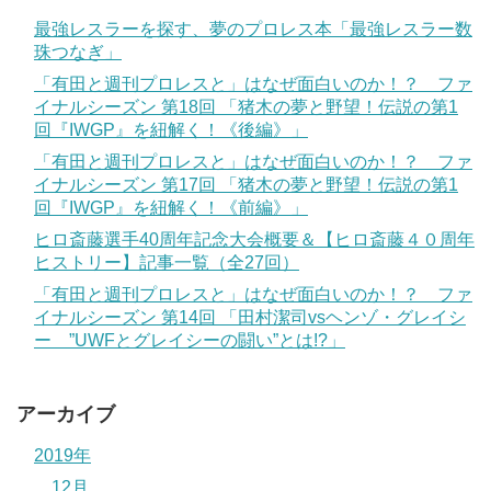
最強レスラーを探す、夢のプロレス本「最強レスラー数
珠つなぎ」
「有田と週刊プロレスと」はなぜ面白いのか！？ ファ
イナルシーズン 第18回 「猪木の夢と野望！伝説の第1
回『IWGP』を紐解く！《後編》」
「有田と週刊プロレスと」はなぜ面白いのか！？ ファ
イナルシーズン 第17回 「猪木の夢と野望！伝説の第1
回『IWGP』を紐解く！《前編》」
ヒロ斎藤選手40周年記念大会概要＆【ヒロ斎藤４０周年
ヒストリー】記事一覧（全27回）
「有田と週刊プロレスと」はなぜ面白いのか！？ ファ
イナルシーズン 第14回 「田村潔司vsヘンゾ・グレイシ
ー ”UWFとグレイシーの闘い”とは!?」
アーカイブ
2019年
12月