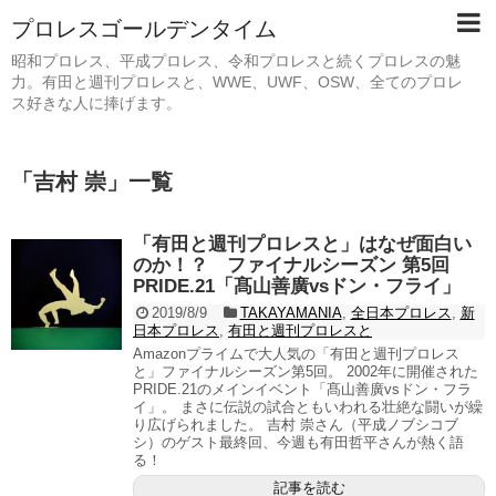
プロレスゴールデンタイム
昭和プロレス、平成プロレス、令和プロレスと続くプロレスの魅
力。有田と週刊プロレスと、WWE、UWF、OSW、全てのプロレ
ス好きな人に捧げます。
「
吉村 崇
」
一覧
「有田と週刊プロレスと」はなぜ面白い
のか！？ ファイナルシーズン 第5回
PRIDE.21「髙山善廣vsドン・フライ」
2019/8/9
TAKAYAMANIA
,
全日本プロレス
,
新
日本プロレス
,
有田と週刊プロレスと
Amazonプライムで大人気の「有田と週刊プロレス
と」ファイナルシーズン第5回。 2002年に開催された
PRIDE.21のメインイベント「髙山善廣vsドン・フラ
イ」。 まさに伝説の試合ともいわれる壮絶な闘いが繰
り広げられました。 吉村 崇さん（平成ノブシコブ
シ）のゲスト最終回、今週も有田哲平さんが熱く語
る！
記事を読む